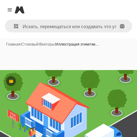
Magnific
Close menu
Поиск 
Главная
/
Стоковый
/
Векторы
/
Иллюстрация этикетки…
Премиум