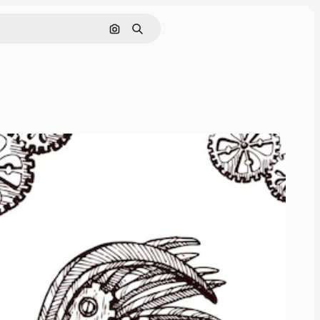
Поиск по изображению
Поиск