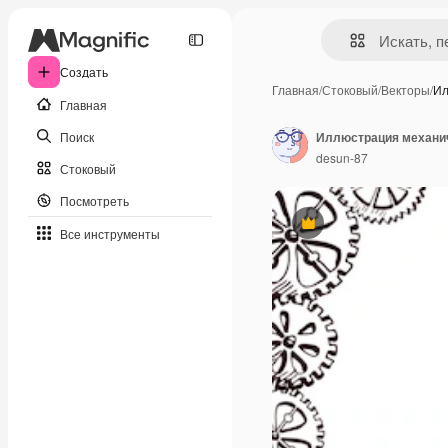
Создать
Главная
/
Стоковый
/
Векторы
/
Ил
Главная
Поиск
Иллюстрация механич
desun-87
Стоковый
Посмотреть
Премиум
Все инструменты