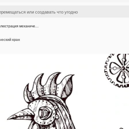
люстрация механиче…
еский кран