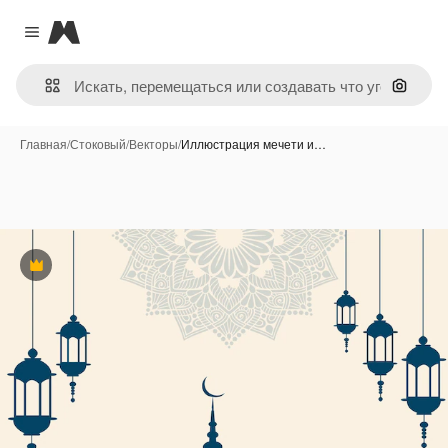
Magnific
Close menu
Поиск 
Главная
/
Стоковый
/
Векторы
/
Иллюстрация мечети и…
Премиум