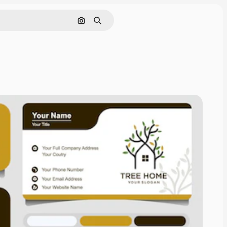
Поиск по изображению
Поиск