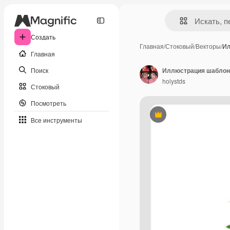
Создать
Главная
/
Стоковый
/
Векторы
/
Ил
Главная
Поиск
holystds
Стоковый
Посмотреть
Премиум
Все инструменты