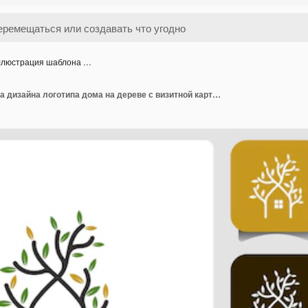
люстрация шаблона …
Иллюстрация шаблона дизайна логотипа дома на дереве с визитной карточкой. Дерево дома логотип дизайн вектор, природа эко дом логотип печати