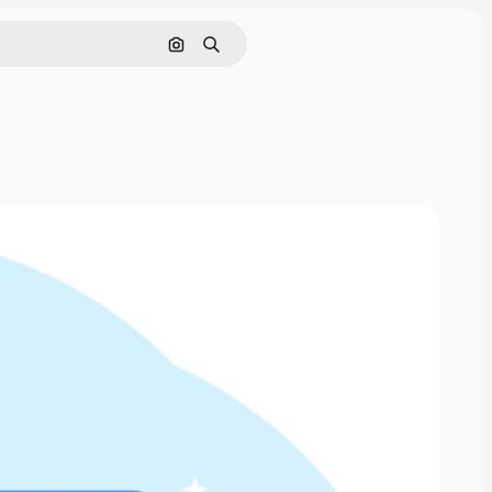
Поиск по изображению
Поиск