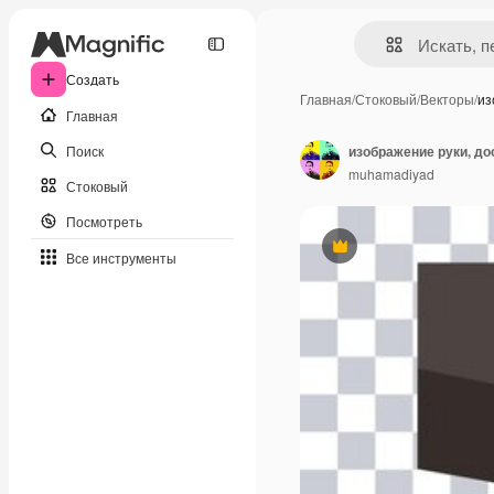
Создать
Главная
/
Стоковый
/
Векторы
/
из
Главная
Поиск
изображение руки, д
muhamadiyad
Стоковый
Посмотреть
Премиум
Все инструменты