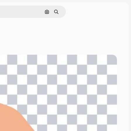
Поиск по изображению
Поиск