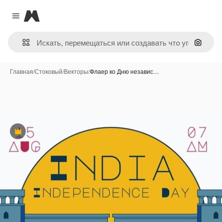
Magnific
Close menu
Поиск 
Главная
/
Стоковый
/
Векторы
/
Флаер ко Дню независ…
Премиум