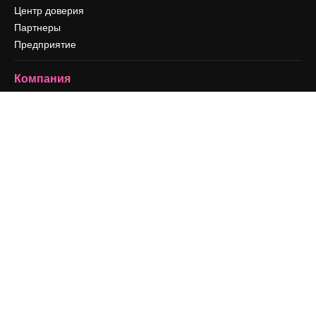
Центр доверия
Партнеры
Предприятие
Компания
Цены
О нас
Reviews
Вакансии
Поиск тенденций
Блог
События
Slidesgo
Продайте свой контент
Помещение для прессы
Ищете magnific.ai
Связаться с нами