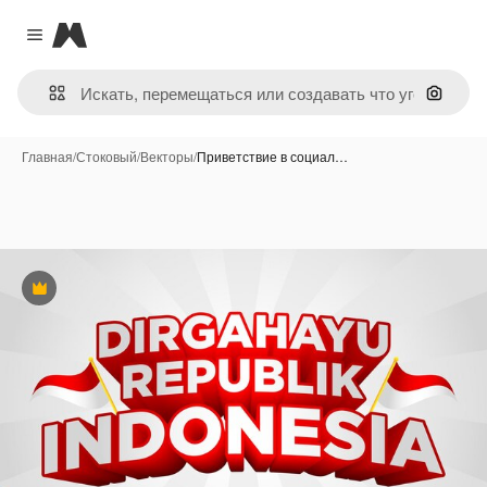
Magnific
Close menu
Поиск 
Главная
/
Стоковый
/
Векторы
/
Приветствие в социал…
Премиум