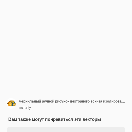
Чернильный ручной рисунок векторного эскиза изолированного объекта Набор иконок, значков, булавок, транспорта, походов, кемпинга, природы, местоположения, курсора, дизайна для туризма, туристической брошюры, свадебного гида, печати карты, татуировки
msflaffy
Вам также могут понравиться эти векторы