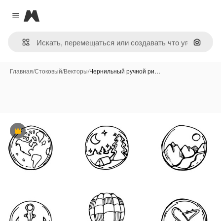
Magnific
Close menu
Поиск 
Главная
/
Стоковый
/
Векторы
/
Чернильный ручной ри…
Премиум