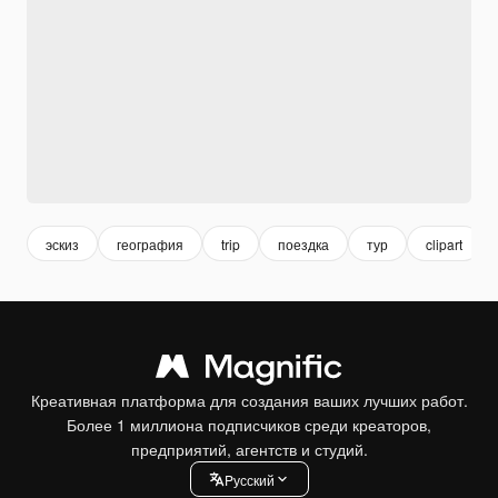
эскиз
география
trip
поездка
тур
clipart
Креативная платформа для создания ваших лучших работ.
Более 1 миллиона подписчиков среди креаторов,
предприятий, агентств и студий.
Pусский