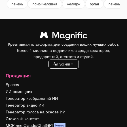
печень
почки человека
желудок
орган
печень чел
Креативная платформа для создания ваших лучших работ.
Более 1 миллиона подписчиков среди креаторов,
предприятий, агентств и студий.
Pусский
Продукция
Spaces
ИИ-помощник
Генератор изображений ИИ
Генератор видео ИИ
Генератор голоса на основе ИИ
Стоковый контент
MCP для Claude/ChatGPT
Новое