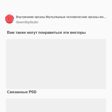
Внутренние органы Мультяшные человеческие органы мозг, желудок, почки, кишечник и репродуктивная система, набор плоских векторных иллюстраций Внутренняя анатомия человека
GreenSkyStudio
Вам также могут понравиться эти векторы
Связанные PSD