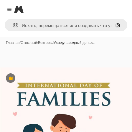
Magnific
Close menu
Поиск 
Главная
/
Стоковый
/
Векторы
/
Международный день с…
Премиум