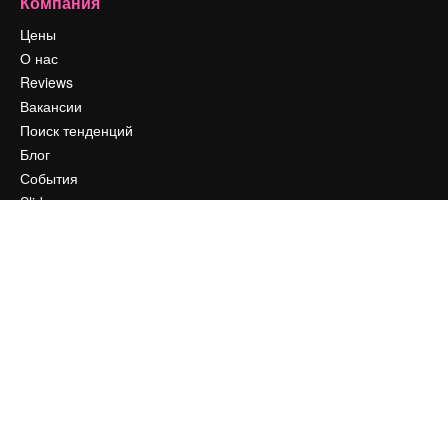
Компания
Цены
О нас
Reviews
Вакансии
Поиск тенденций
Блог
События
Slidesgo
Продайте свой контент
Помещение для прессы
Ищете magnific.ai
Связаться с нами
Клиентская поддержка
Instagram
YouTube
LinkedIn