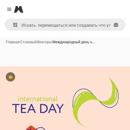
Magnific
Close menu
Поиск 
Главная
/
Стоковый
/
Векторы
/
Международный день ч…
Премиум