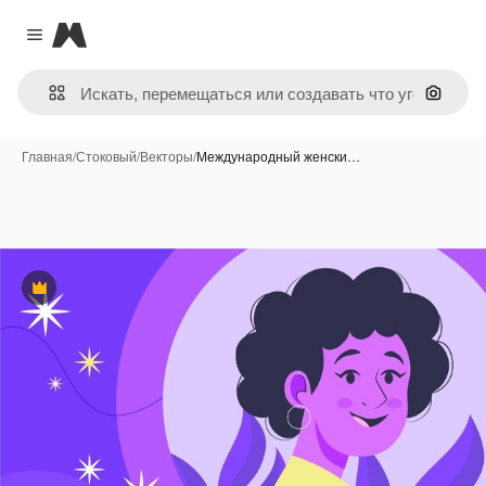
Magnific
Close menu
Поиск 
Главная
/
Стоковый
/
Векторы
/
Международный женски…
Премиум