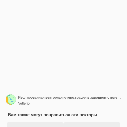
Изолированная векторная иллюстрация в заводном стиле многоцветный диско-шар Ретро-элементы с атмосферой 70-х и 80-х годов идеально подходят для наклеек, принтов, плакатов, листовок, подарочного оформления
Vetlerio
Вам также могут понравиться эти векторы