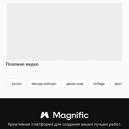
Похожие видео
Premium
Premium
Сгенерировано с помощью ИИ
Premium
Premium
ретро
звезда клипарт
диско шар
vintage
круглый
Креативная платформа для создания ваших лучших работ.