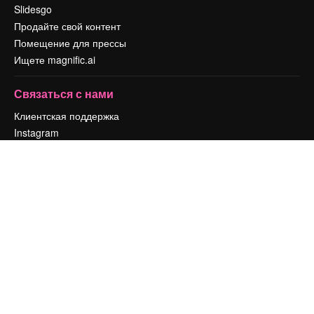
Slidesgo
Продайте свой контент
Помещение для прессы
Ищете magnific.ai
Связаться с нами
Клиентская поддержка
Instagram
YouTube
LinkedIn
TikTok
Discord
X
Reddit
Copyright © 2010-
2026
Freepik Company S.L.U.
Все права защищены
.