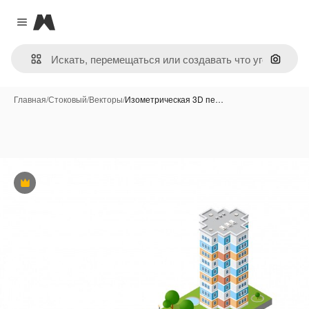
Magnific
Close menu
Поиск 
Главная
/
Стоковый
/
Векторы
/
Изометрическая 3D пе…
Премиум