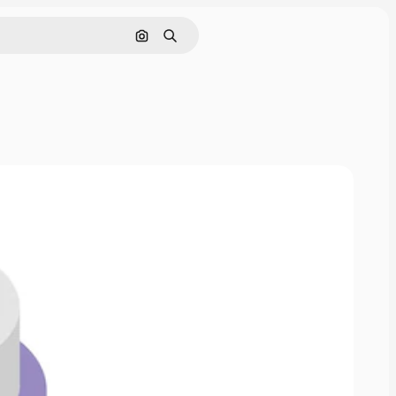
Поиск по изображению
Поиск