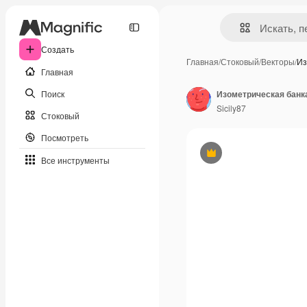
Создать
Главная
/
Стоковый
/
Векторы
/
Из
Главная
Поиск
Изометрическая банк
Sicily87
Стоковый
Посмотреть
Премиум
Все инструменты