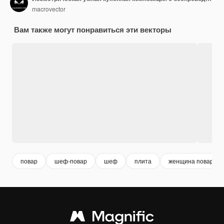
macrovector
Вам также могут понравиться эти векторы
повар
шеф-повар
шеф
плита
женщина повар