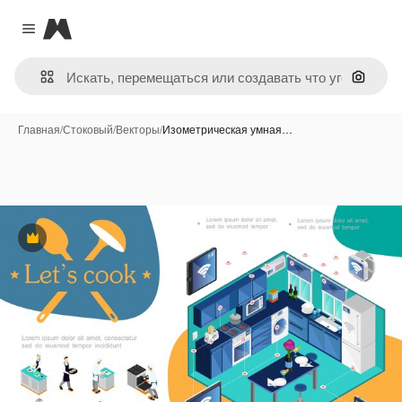
Magnific
Close menu
Поиск 
Главная
/
Стоковый
/
Векторы
/
Изометрическая умная…
Премиум