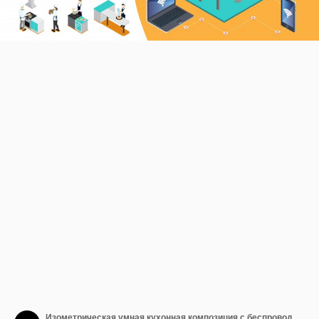
Изометрическая умная кухонная композиция с беспроводным управлением бытовой техникой с помощью мобильных умных часов для планшетов и профессиональных поваров, готовящих различные блюда