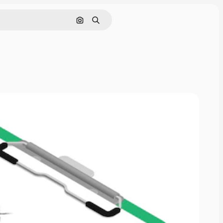
Поиск по изображению
Поиск