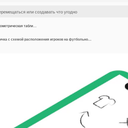
ометрическая табли…
Изометрическая табличка с схемой расположения игроков на футбольном поле Ведущий тренер