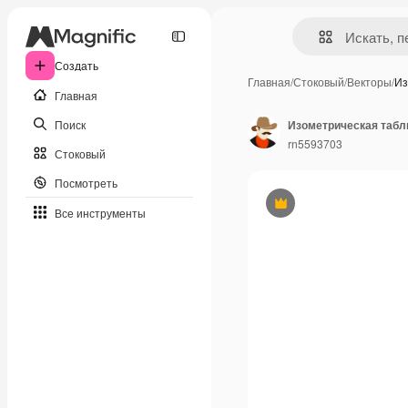
Создать
Главная
/
Стоковый
/
Векторы
/
Из
Главная
Поиск
rn5593703
Стоковый
Посмотреть
Премиум
Все инструменты