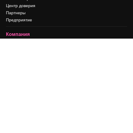
Центр доверия
Партнеры
Предприятие
Компания
Цены
О нас
Reviews
Вакансии
Поиск тенденций
Блог
События
Slidesgo
Продайте свой контент
Помещение для прессы
Ищете magnific.ai
Связаться с нами