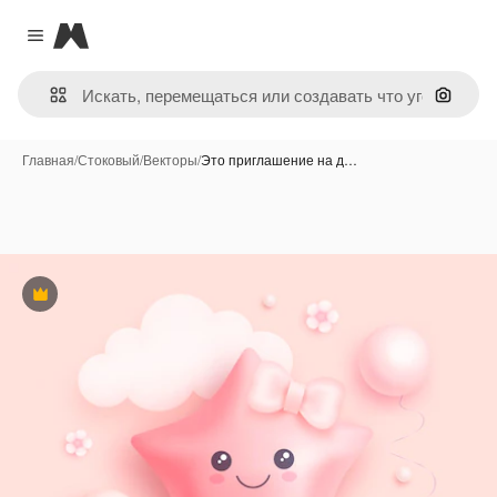
Magnific
Close menu
Поиск 
Главная
/
Стоковый
/
Векторы
/
Это приглашение на д…
Премиум