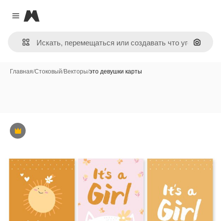
Magnific
Close menu
Поиск 
Главная
/
Стоковый
/
Векторы
/
это девушки карты
Премиум