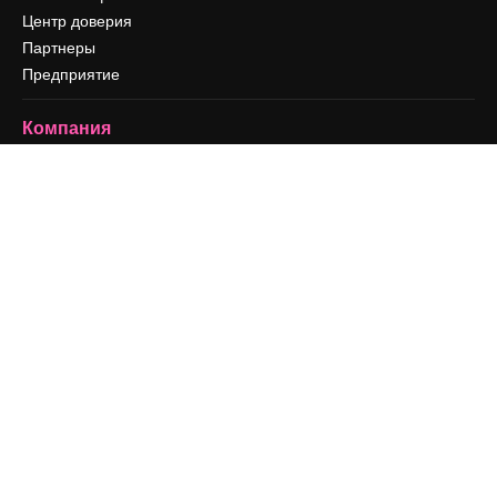
Центр доверия
Партнеры
Предприятие
Компания
Цены
О нас
Reviews
Вакансии
Поиск тенденций
Блог
События
Slidesgo
Продайте свой контент
Помещение для прессы
Ищете magnific.ai
Связаться с нами