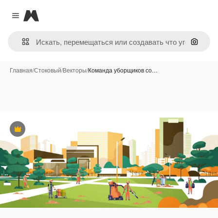
Magnific
Close menu
Поиск 
Главная
/
Стоковый
/
Векторы
/
Команда уборщиков со…
Премиум