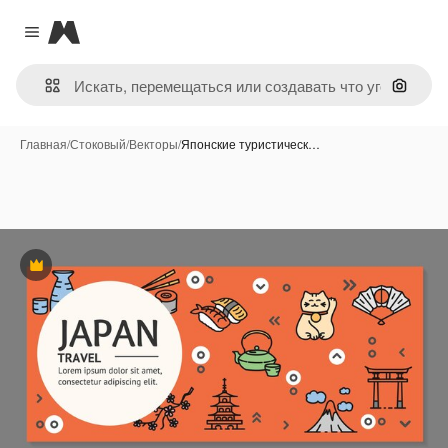
Magnific
Close menu
Поиск 
Главная
/
Стоковый
/
Векторы
/
Японские туристическ…
Премиум