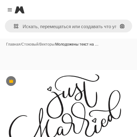
Magnific
Close menu
Поиск 
Главная
/
Стоковый
/
Векторы
/
Молодожены текст на …
Премиум