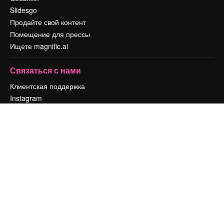
Slidesgo
Продайте свой контент
Помещение для прессы
Ищете magnific.ai
Связаться с нами
Клиентская поддержка
Instagram
YouTube
LinkedIn
TikTok
Discord
X
Reddit
Copyright © 2010-
2026
Freepik Company S.L.U.
Все права защищены
.