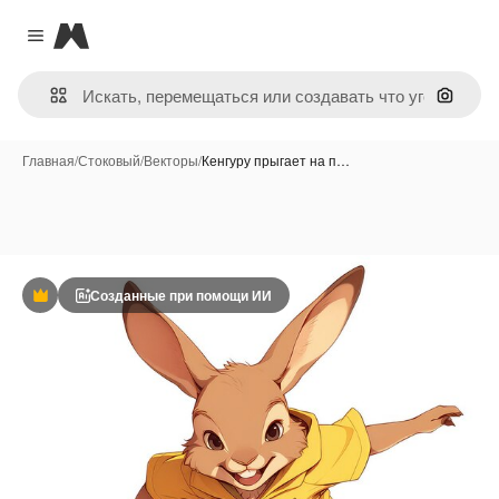
Magnific
Close menu
Поиск 
Главная
/
Стоковый
/
Векторы
/
Кенгуру прыгает на п…
Созданные при помощи ИИ
Премиум