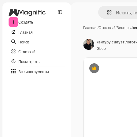
Создать
Главная
/
Стоковый
/
Векторы
/
ке
Главная
Поиск
кенгуру силуэт лого
Gbob
Стоковый
Посмотреть
Премиум
Все инструменты