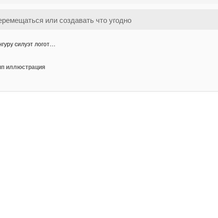
нгуру силуэт логот…
тип иллюстрация