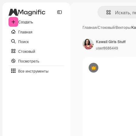
Создать
Главная
/
Стоковый
/
Векторы
/
Ka
Главная
Поиск
Kawaii Girls Stuff
user8686449
Стоковый
Посмотреть
Премиум
Все инструменты