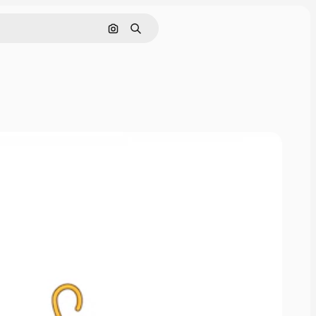
Поиск по изображению
Поиск