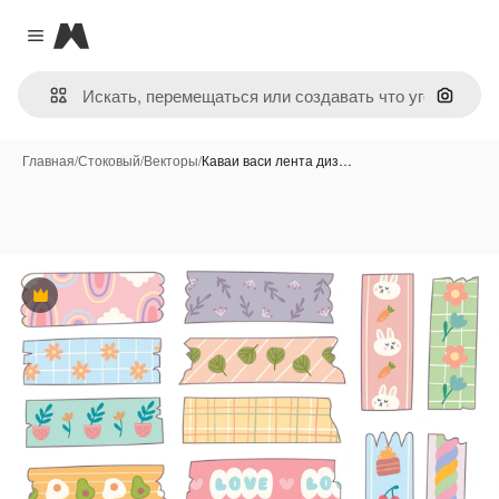
Magnific
Close menu
Поиск 
Главная
/
Стоковый
/
Векторы
/
Каваи васи лента диз…
Премиум