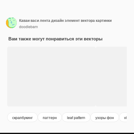
Каваи васи лента дизайн элемент вектора картинки
doodlebarn
Вам также могут понравиться эти векторы
скрапбукинг
паттерн
leaf pattern
узоры фон
vinta