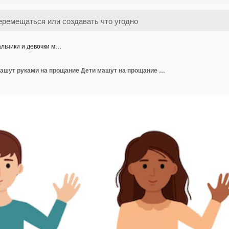
льчики и девочки м…
Мальчики и девочки машут руками на прощание Дети машут на прощание Векторная иллюстрация