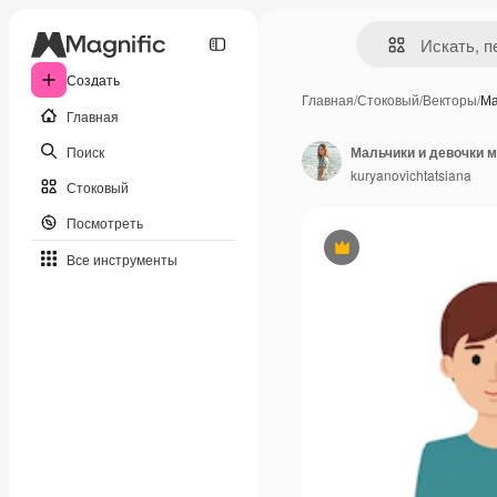
Создать
Главная
/
Стоковый
/
Векторы
/
Ма
Главная
Поиск
kuryanovichtatsiana
Стоковый
Посмотреть
Премиум
Все инструменты