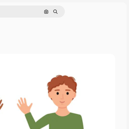
Поиск по изображению
Поиск