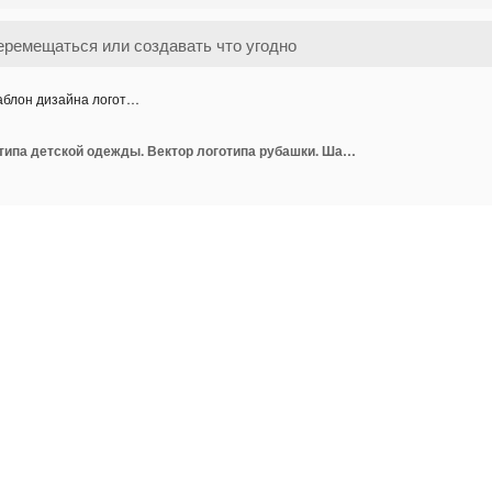
блон дизайна логот…
Шаблон дизайна логотипа детской одежды. Вектор логотипа рубашки. Шаблон дизайна логотипа одежды. Логотип магазина одежды.