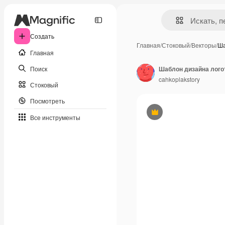
Создать
Главная
/
Стоковый
/
Векторы
/
Ша
Главная
Поиск
cahkoplakstory
Стоковый
Посмотреть
Премиум
Все инструменты