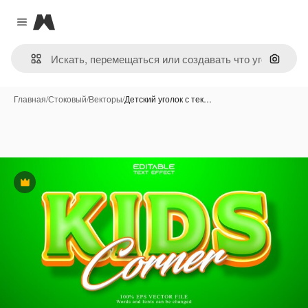
Magnific
Close menu
Поиск 
Главная
/
Стоковый
/
Векторы
/
Детский уголок с тек…
Премиум