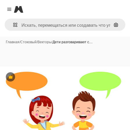
Magnific
Close menu
Поиск 
Главная
/
Стоковый
/
Векторы
/
Дети разговаривают с…
Премиум