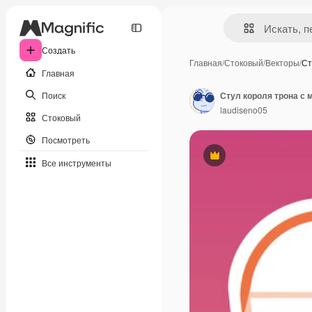
Создать
Главная
/
Стоковый
/
Векторы
/
Ст
Главная
Поиск
Стул короля трона с 
laudiseno05
Стоковый
Посмотреть
Премиум
Все инструменты