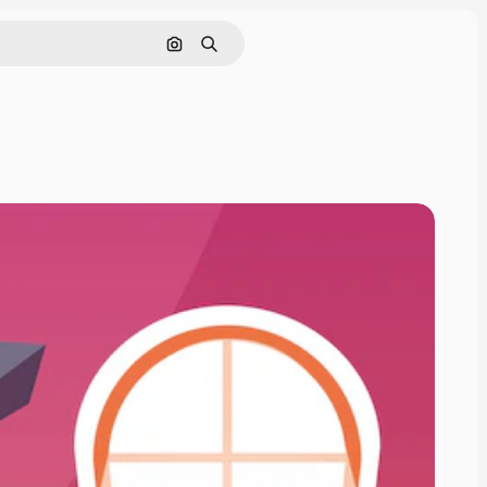
Поиск по изображению
Поиск