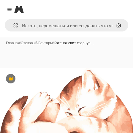
Magnific
Close menu
Поиск 
Главная
/
Стоковый
/
Векторы
/
Котенок спит свернув…
Премиум