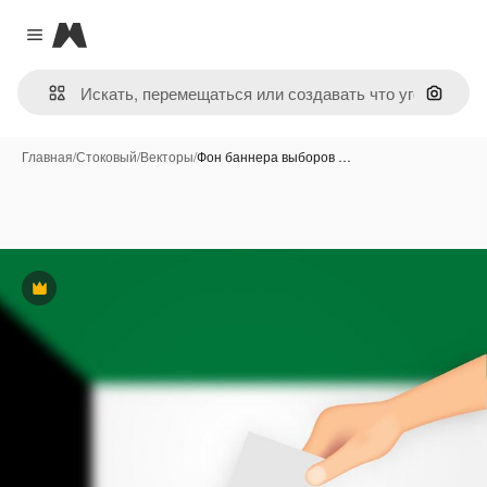
Magnific
Close menu
Поиск 
Главная
/
Стоковый
/
Векторы
/
Фон баннера выборов …
Премиум