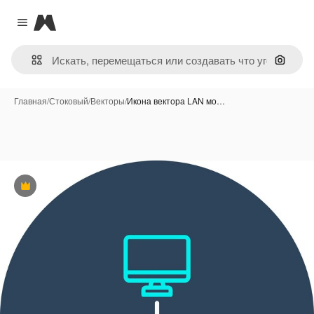
Magnific
Close menu
Поиск 
Главная
/
Стоковый
/
Векторы
/
Икона вектора LAN мо…
Премиум