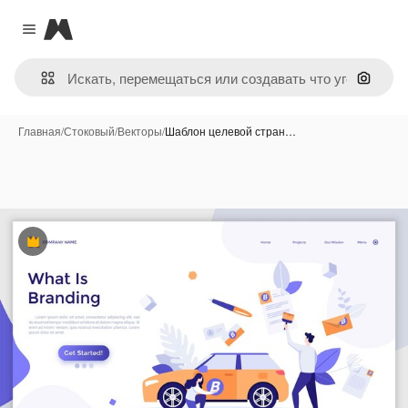
Magnific
Close menu
Поиск 
Главная
/
Стоковый
/
Векторы
/
Шаблон целевой стран…
Премиум