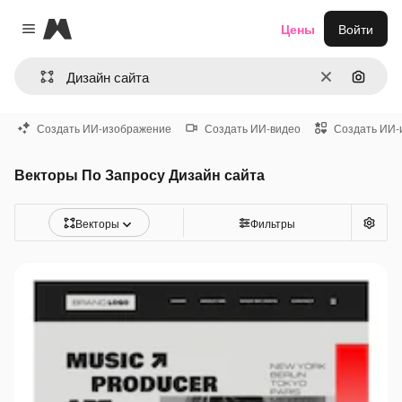
Magnific
Цены
Войти
Close menu
Очистить
Поиск 
Создать ИИ-изображение
Создать ИИ-видео
Создать ИИ-
Векторы По Запросу Дизайн сайта
Векторы
Фильтры