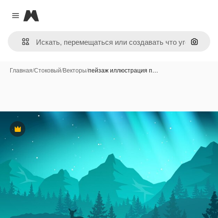
Magnific
Close menu
Поиск 
Главная
/
Стоковый
/
Векторы
/
пейзаж иллюстрация п…
Премиум