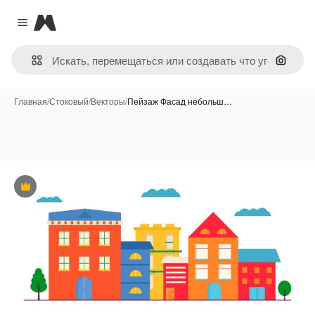
Magnific
Close menu
Поиск 
Главная
/
Стоковый
/
Векторы
/
Пейзаж Фасад небольш…
Премиум