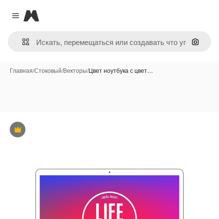
Magnific
Close menu
Поиск 
Главная
/
Стоковый
/
Векторы
/
Цвет ноутбука с цвет…
Премиум