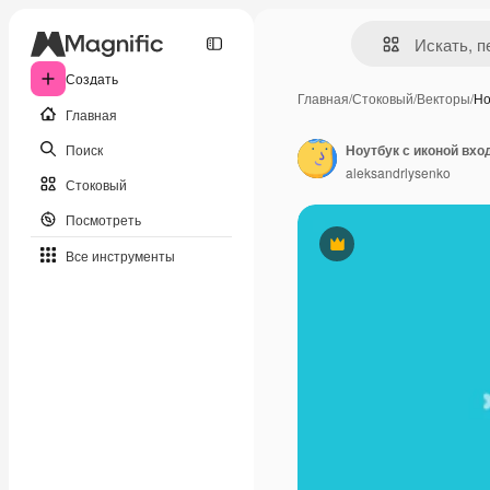
Создать
Главная
/
Стоковый
/
Векторы
/
Но
Главная
Поиск
aleksandrlysenko
Стоковый
Посмотреть
Премиум
Все инструменты