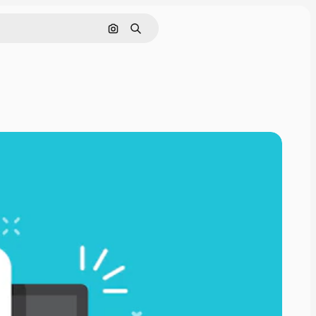
Поиск по изображению
Поиск