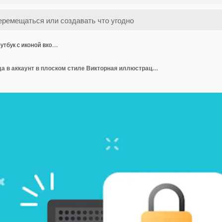
утбук с иконой вхо…
Ноутбук с иконой входа в аккаунт в плоском стиле Викторная иллюстрация страницы формы пароля на изолированном фоне Значок авторизации пользователя Бизнес-концепция