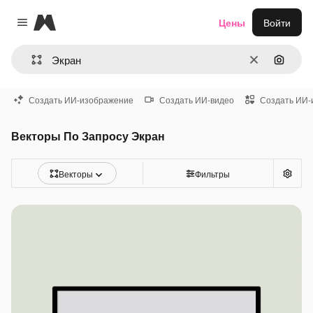
Magnific
Цены
Войти
Close menu
Очистить
Поиск 
Создать ИИ-изображение
Создать ИИ-видео
Создать ИИ-
Векторы По Запросу Экран
Векторы
Фильтры