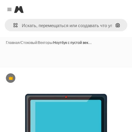
Magnific
Close menu
Поиск 
Главная
/
Стоковый
/
Векторы
/
Ноутбук с пустой век…
Премиум