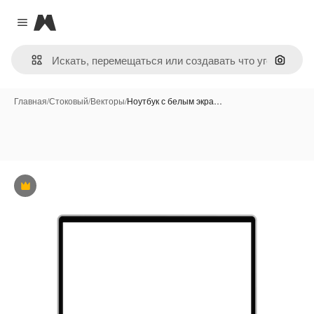
Magnific
Close menu
Поиск 
Главная
/
Стоковый
/
Векторы
/
Ноутбук с белым экра…
Премиум