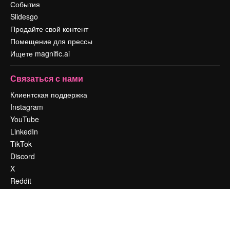
События
Slidesgo
Продайте свой контент
Помещение для прессы
Ищете magnific.ai
Связаться с нами
Клиентская поддержка
Instagram
YouTube
LinkedIn
TikTok
Discord
X
Reddit
Copyright © 2010-
2026
Freepik Company S.L.U.
Все права защищены
.