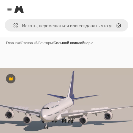
Magnific
Close menu
Поиск 
Главная
/
Стоковый
/
Векторы
/
Большой авиалайнер с…
Премиум