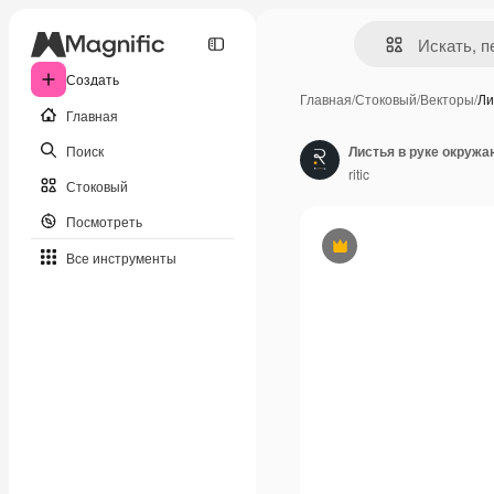
Создать
Главная
/
Стоковый
/
Векторы
/
Ли
Главная
Поиск
Листья в руке окруж
ritic
Стоковый
Посмотреть
Премиум
Все инструменты