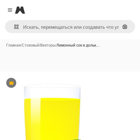
Magnific
Close menu
Поиск 
Главная
/
Стоковый
/
Векторы
/
Лимонный сок и дольк…
Премиум