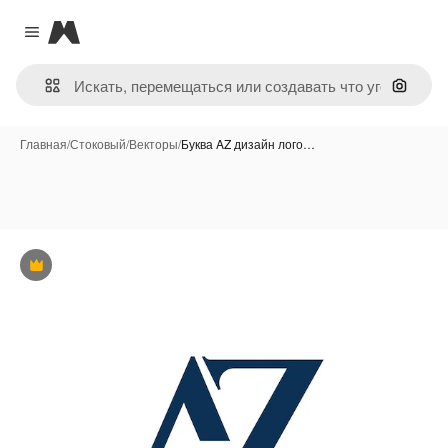
Magnific
Close menu
Поиск 
Главная
/
Стоковый
/
Векторы
/
Буква AZ дизайн лого…
Премиум