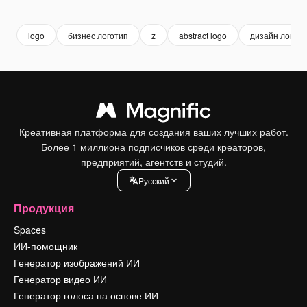
Premium
Premium
Premium
Premium
logo
бизнес логотип
z
abstract logo
дизайн логот
Креативная платформа для создания ваших лучших работ.
Более 1 миллиона подписчиков среди креаторов,
предприятий, агентств и студий.
Pусский
Продукция
Spaces
ИИ-помощник
Генератор изображений ИИ
Генератор видео ИИ
Генератор голоса на основе ИИ