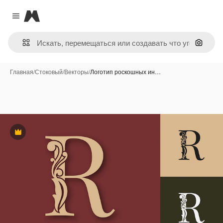
Magnific
Close menu
Поиск 
Главная
/
Стоковый
/
Векторы
/
Логотип роскошных ин…
Премиум